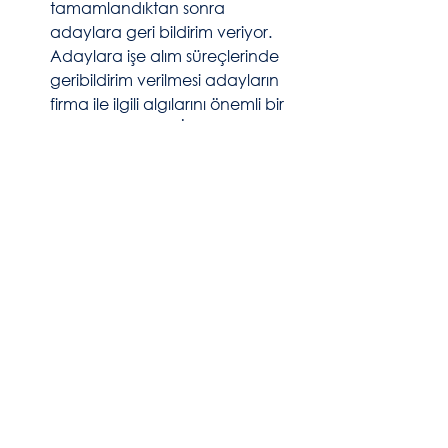
tamamlandıktan sonra 
adaylara geri bildirim veriyor.  
Adaylara işe alım süreçlerinde 
geribildirim verilmesi adayların 
firma ile ilgili algılarını önemli bir 
biçimde etkiliyor. İşe alım 
süreçlerinde adaylardan en çok 
aldığımız geribildirim biri süreç 
aşamalarında detaylı bir şekilde 
bilgilendirilmemeleri, eğer 
pozisyon için olumlu olarak 
değerlendirilmediyse sürecin 
sonunda neden olumlu 
değerlendirilmedikleri 
konusunda bilgi paylaşımının 
olmadığı yönünde.  