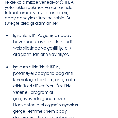
ile de kalbimizde yer ediyor😊 IKEA 
yetenekleri çekmek ve sonrasında 
tutmak amacıyla yapılandırılmış 
aday deneyim sürecine sahip. Bu 
süreçte izlediği adımlar ise;
İş ilanları: IKEA, geniş bir aday 
havuzuna ulaşmak için kendi  
web sitesinde ve çeşitli işe alık 
araçların ilanların yayınlıyor. 
İşe alım etkinlikleri: IKEA, 
potansiyel adaylarla bağlantı 
kurmak için farklı birçok  işe alım 
etkinlikleri düzenliyor. Özellikle 
yetenek programları 
çerçevesinde günümüzde 
Hackonton gibi organizasyonları 
gerçekleştirmek hem aday 
deneyimine katkıda bulunuyor 